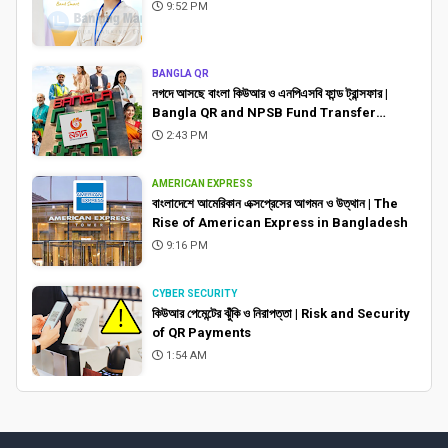
9:52 PM
BANGLA QR
নগদে আসছে বাংলা কিউআর ও এনপিএসবি ফান্ড ট্রান্সফার |
Bangla QR and NPSB Fund Transfer
Coming to Nagad
2:43 PM
AMERICAN EXPRESS
বাংলাদেশে আমেরিকান এক্সপ্রেসের আগমন ও উত্থান | The
Rise of American Express in Bangladesh
9:16 PM
CYBER SECURITY
কিউআর পেমেন্টের ঝুঁকি ও নিরাপত্তা | Risk and Security
of QR Payments
1:54 AM